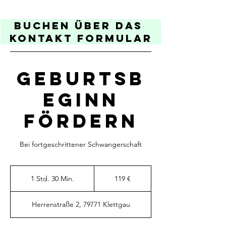
Buchen über das
Kontakt Formular
Geburtsb
eginn
Fördern
Bei fortgeschrittener Schwangerschaft
119
Euro
1 Std. 30 Min.
1
119 €
S
t
Herrenstraße 2, 79771 Klettgau
d
3