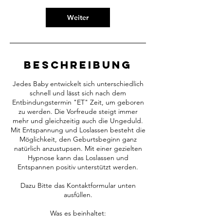
0
M
Weiter
i
n
.
Beschreibung
Jedes Baby entwickelt sich unterschiedlich
schnell und lässt sich nach dem
Entbindungstermin "ET" Zeit, um geboren
zu werden. Die Vorfreude steigt immer
mehr und gleichzeitig auch die Ungeduld.
Mit Entspannung und Loslassen besteht die
Möglichkeit, den Geburtsbeginn ganz
natürlich anzustupsen. Mit einer gezielten
Hypnose kann das Loslassen und
Entspannen positiv unterstützt werden.
Dazu Bitte das Kontaktformular unten
ausfüllen.
Was es beinhaltet: